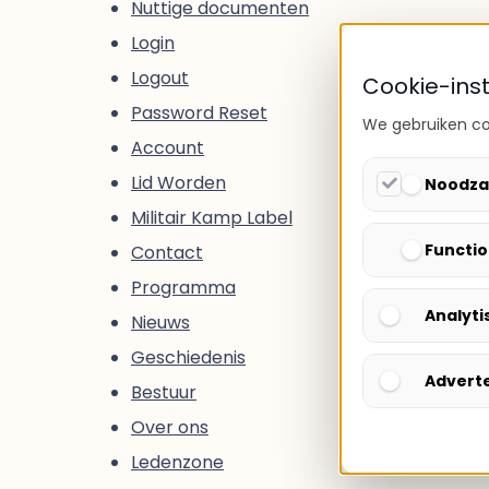
Nuttige documenten
Login
Logout
Cookie-inst
Password Reset
We gebruiken coo
Account
Lid Worden
Noodzake
Militair Kamp Label
Functio
Contact
Programma
Analyti
Nieuws
Geschiedenis
Advert
Bestuur
Over ons
Ledenzone