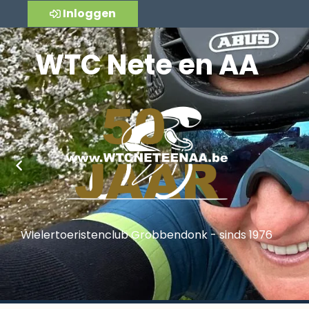
Inloggen
WTC Nete en AA
Wielertoeristenclub Grobbendonk - sinds 1976