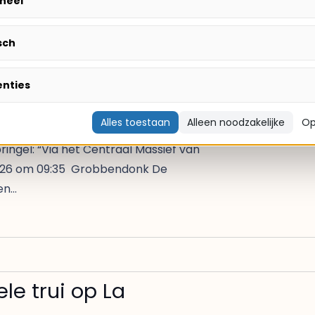
neel
sch
rijs
enties
Alles toestaan
Alleen noodzakelijke
Op
ingel: “Via het Centraal Massief van
i 2026 om 09:35 Grobbendonk De
en…
le trui op La