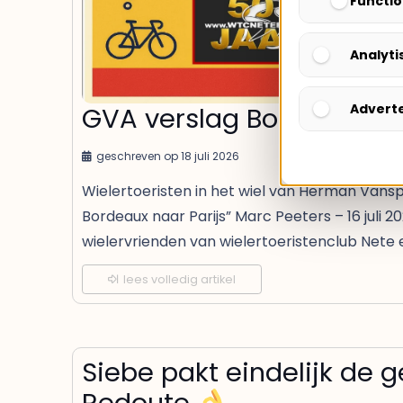
Functio
Analyti
GVA verslag Bordeaux-Pa
Advert
geschreven op
18 juli 2026
Wielertoeristen in het wiel van Herman Vanspr
Bordeaux naar Parijs” Marc Peeters – 16 jul
wielervrienden van wielertoeristenclub Nete 
lees volledig artikel
Siebe pakt eindelijk de ge
Redoute