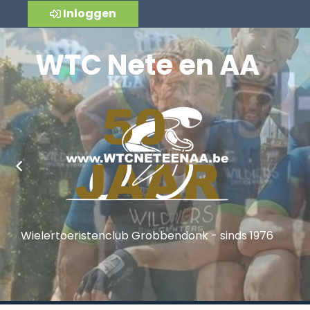
Inloggen
WTC Nete en AA
Wielertoeristenclub Grobbendonk - sinds 1976