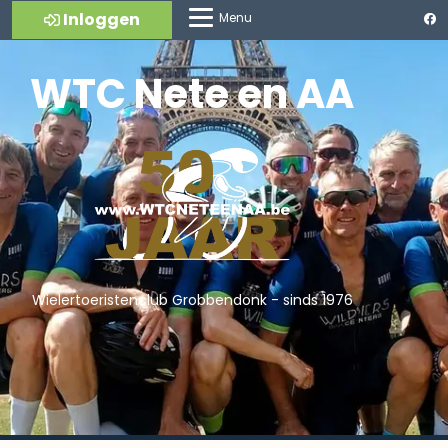
Inloggen
Menu
WTC Nete en AA
Wielertoeristenclub Grobbendonk - sinds 1976